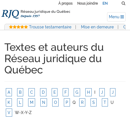
EN
À propos
Nous joindre
Menu
Trousse testamentaire
|
Mise en demeure
|
Con
Textes et auteurs du
Réseau juridique du
Québec
A
B
C
D
E
F
G
H
I
J
J
K
L
M
N
O
P
Q
R
S
T
U
V
W-X-Y-Z