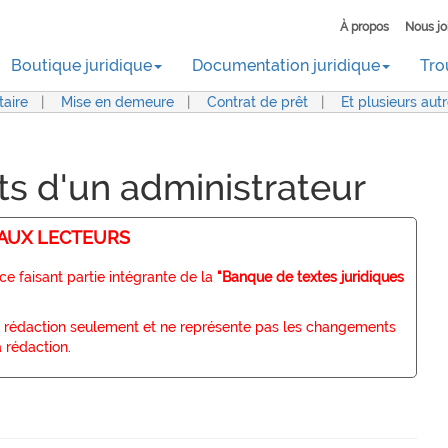
À propos
Nous jo
Boutique juridique
Documentation juridique
Tro
aire
|
Mise en demeure
|
Contrat de prêt
|
Et plusieurs aut
êts d'un administrateur
 AUX LECTEURS
e faisant partie intégrante de la
"Banque de textes juridiques
 sa rédaction seulement et ne représente pas les changements
a rédaction.