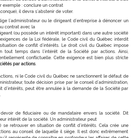
par exemple : conclure un contrat
conque), il devra s’abstenir de voter.
ige l’administrateur ou le dirigeant d’entreprise à dénoncer un
 au contrat avec la
irigeant (ou possède un intérêt important) dans une autre société
exigences de la Loi fédérale, le Code civil du Québec interdit
ituation de conflit d’intérêts. Le droit civil du Québec impose
en tout temps dans l’intérêt de la Société par actions. Ainsi,
entiellement conflictuelle. Cette exigence est bien plus stricte
ciétés par actions
.
actions, ni le Code civil du Québec ne sanctionnent le défaut de
inistrateur, toute décision prise par le conseil d’administration,
it d’intérêts, peut être annulée à la demande de la Société par
.
evoir de fiduciaire ou de mandataire envers la société. Dit
eur intérêt de la société. Un administrateur peut
se retrouver en situation de conflit d’intérêts. Cela crée une
actions au conseil de laquelle il siège. Il est donc extrêmement
qu’il représente de connaître en profondeur les affaires de cette