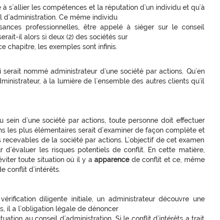
à s’allier les compétences et la réputation d’un individu et qu’à
eil d’administration. Ce même individu
sances professionnelles, être appelé à siéger sur le conseil
rait-il alors si deux (2) des sociétés sur
ce chapitre, les exemples sont infinis.
 serait nommé administrateur d’une société par actions. Qu’en
dministrateur, à la lumière de l’ensemble des autres clients qu’il
 sein d’une société par actions, toute personne doit effectuer
ions les plus élémentaires serait d’examiner de façon complète et
s recevables de la société par actions. L’objectif de cet examen
 d’évaluer les risques potentiels de conflit. En cette matière,
viter toute situation où il y a
apparence
de conflit et ce, même
e conflit d’intérêts.
ification diligente initiale, un administrateur découvre une
s, il a l’obligation légale de dénoncer
tion au conseil d’administration. Si le conflit d’intérêts a trait