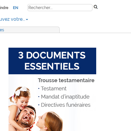
EN
indre
uvez votre...
res