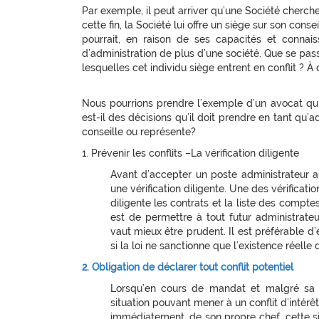
Par exemple, il peut arriver qu’une Société cherche 
cette fin, la Société lui offre un siège sur son cons
pourrait, en raison de ses capacités et connais
d’administration de plus d’une société. Que se passe
lesquelles cet individu siège entrent en conflit ? À 
Nous pourrions prendre l’exemple d’un avocat qui
est-il des décisions qu’il doit prendre en tant qu’a
conseille ou représente?
1. Prévenir les conflits –La vérification diligente
Avant d’accepter un poste administrateur au
une vérification diligente. Une des vérificat
diligente les contrats et la liste des compte
est de permettre à tout futur administrateur
vaut mieux être prudent. Il est préférable d’é
si la loi ne sanctionne que l’existence réelle d
2. Obligation de déclarer tout conflit potentiel
Lorsqu’en cours de mandat et malgré sa vér
situation pouvant mener à un conflit d’intérêt
immédiatement, de son propre chef, cette situa