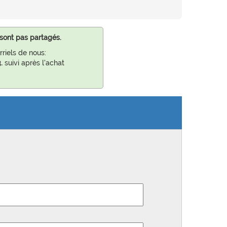
sont pas partagés.
riels de nous:
.
suivi après l'achat