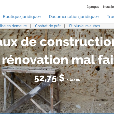
à propos
Nous jo
Boutique juridique
Documentation juridique
Tro
ise en demeure
|
Contrat de prêt
|
Et plusieurs autres
aux de constructio
 rénovation mal fai
52,75 $
+ taxes