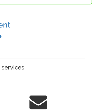
ent
 services
.