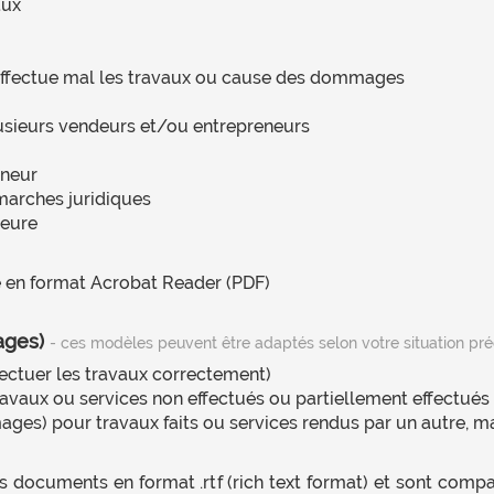
aux
 effectue mal les travaux ou cause des dommages
usieurs vendeurs et/ou entrepreneurs
eneur
marches juridiques
meure
 en format Acrobat Reader (PDF)
ages)
- ces modèles peuvent être adaptés selon votre situation pré
ectuer les travaux correctement)
ux ou services non effectués ou partiellement effectués /
 pour travaux faits ou services rendus par un autre, mais
s documents en format .rtf (rich text format) et sont comp