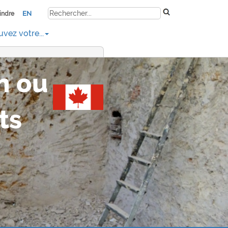
EN
indre
uvez votre...
n ou
ts