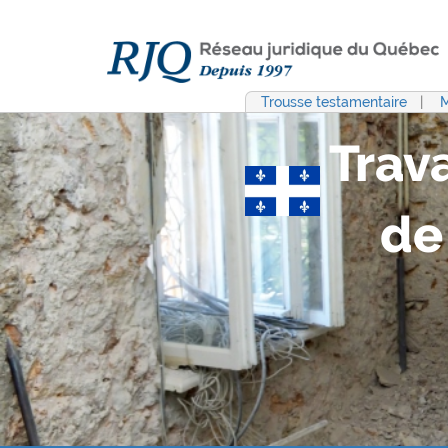
Trousse testamentaire
|
M
Trav
de