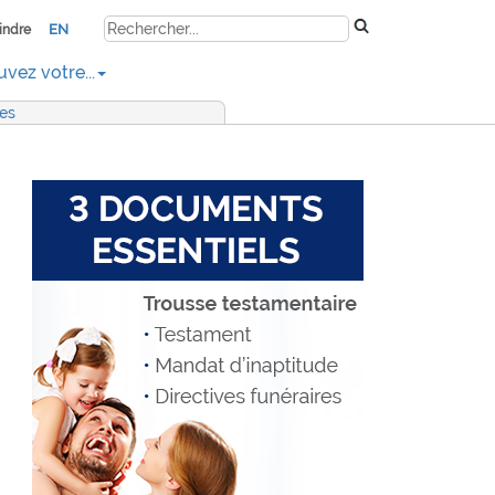
EN
indre
uvez votre...
res