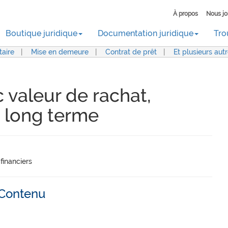
À propos
Nous jo
Boutique juridique
Documentation juridique
Tro
aire
|
Mise en demeure
|
Contrat de prêt
|
Et plusieurs aut
 valeur de rachat,
à long terme
financiers
Contenu