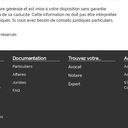
re générale et est mise à votre disposition sans garantie
e sa caducité. Cette information ne doit pas être interprétée
ques. Si vous avez besoin de conseils juridiques particuliers,
 réservés.
Documentation
Trouvez votre...
A
Particuliers
Ac
Avocat
Affaires
Ac
Notaire
Juristes
S'
Expert
e
Co
FAQ
es