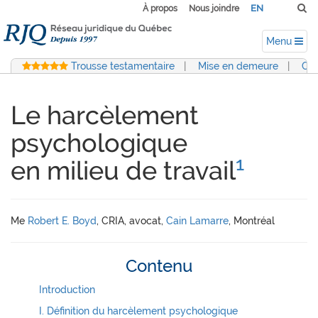
EN
À propos
Nous joindre
Menu
Trousse testamentaire
|
Mise en demeure
|
Con
Le harcèlement
psychologique
1
en milieu de travail
Me
Robert E. Boyd
, CRIA, avocat,
Cain Lamarre
, Montréal
Contenu
Introduction
I. Définition du harcèlement psychologique