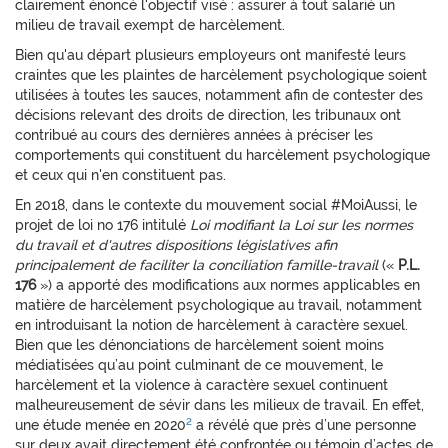
clairement énoncé l'objectif visé : assurer à tout salarié un
milieu de travail exempt de harcèlement.
Bien qu'au départ plusieurs employeurs ont manifesté leurs
craintes que les plaintes de harcèlement psychologique soient
utilisées à toutes les sauces, notamment afin de contester des
décisions relevant des droits de direction, les tribunaux ont
contribué au cours des dernières années à préciser les
comportements qui constituent du harcèlement psychologique
et ceux qui n'en constituent pas.
En 2018, dans le contexte du mouvement social #MoiAussi, le
projet de loi no 176 intitulé
Loi modifiant la Loi sur les normes
du travail et d'autres dispositions législatives afin
principalement de faciliter la conciliation famille-travail
(«
P.L.
176
») a apporté des modifications aux normes applicables en
matière de harcèlement psychologique au travail, notamment
en introduisant la notion de harcèlement à caractère sexuel.
Bien que les dénonciations de harcèlement soient moins
médiatisées qu’au point culminant de ce mouvement, le
harcèlement et la violence à caractère sexuel continuent
malheureusement de sévir dans les milieux de travail. En effet,
2
une étude menée en 2020
a révélé que près d’une personne
sur deux avait directement été confrontée ou témoin d’actes de