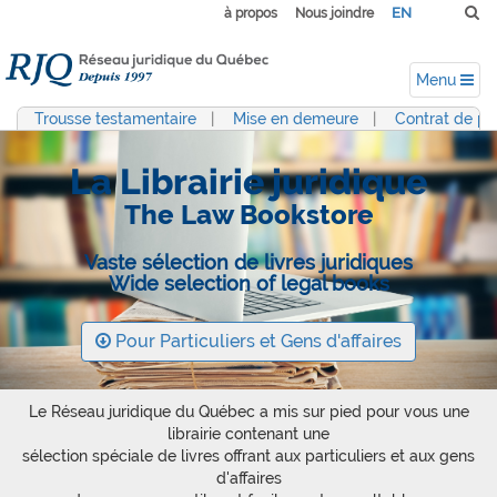
EN
à propos
Nous joindre
Menu
Trousse testamentaire
|
Mise en demeure
|
Contrat de pr
La Librairie juridique
The Law Bookstore
Vaste sélection de livres juridiques
Wide selection of legal books
Pour Particuliers et Gens d'affaires
Le Réseau juridique du Québec a mis sur pied pour vous une
librairie contenant une
sélection spéciale de livres offrant aux particuliers et aux gens
d'affaires