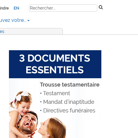
EN
indre
uvez votre...
res