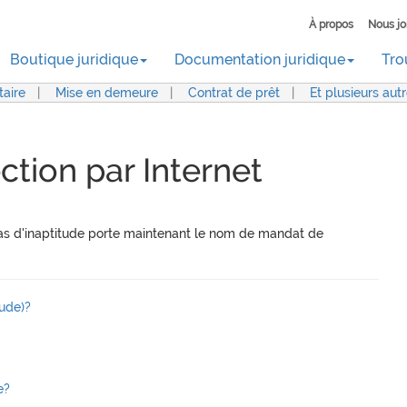
À propos
Nous jo
Boutique juridique
Documentation juridique
Tro
aire
|
Mise en demeure
|
Contrat de prêt
|
Et plusieurs aut
tion par Internet
cas d'inaptitude porte maintenant le nom de mandat de
tude)?
e?