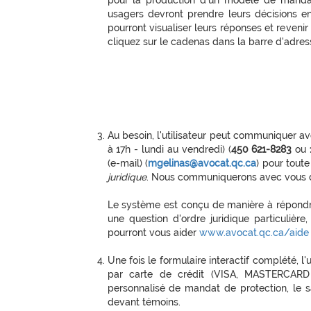
pour la production d'un modèle de mandat
usagers devront prendre leurs décisions en 
pourront visualiser leurs réponses et revenir e
cliquez sur le cadenas dans la barre d'adres
Au besoin, l'utilisateur peut communiquer a
à 17h - lundi au vendredi) (
450 621-8283
ou
(e-mail) (
mgelinas@avocat.qc.ca
) pour tout
juridique
. Nous communiquerons avec vous da
Le système est conçu de manière à répondre
une question d'ordre juridique particuli
pourront vous aider
www.avocat.qc.ca/aide
Une fois le formulaire interactif complété, l
par carte de crédit (VISA, MASTERCARD o
personnalisé de mandat de protection, le s
devant témoins.