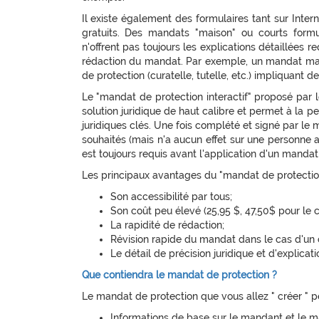
Il existe également des formulaires tant sur Interne
gratuits. Des mandats "maison" ou courts form
n'offrent pas toujours les explications détaillées 
rédaction du mandat. Par exemple, un mandat mal
de protection (curatelle, tutelle, etc.) impliquant 
Le "mandat de protection interactif" proposé par l
solution juridique de haut calibre et permet à la
juridiques clés. Une fois complété et signé par le m
souhaités (mais n'a aucun effet sur une personne
est toujours requis avant l'application d'un mandat
Les principaux avantages du "mandat de protection 
Son accessibilité par tous;
Son coût peu élevé (25,95 $, 47,50$ pour le c
La rapidité de rédaction;
Révision rapide du mandat dans le cas d'un 
Le détail de précision juridique et d'explicati
Que contiendra le mandat de protection ?
Le mandat de protection que vous allez " créer " pe
Informations de base sur le mandant et le m