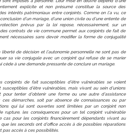
 ne sont imposés à personne. Leur mise en œuvre dépend d’une
sentement explicite et non présumé constitue la source des
des intérêts patrimoniaux entre conjoints. Comme on l’a vu, ce
conclusion d’un mariage, d’une union civile ou d’une entente de
otection prévus par la loi repose, nécessairement, sur un
 des contrats de vie commune permet aux conjoints de fait de
timent nécessaires sans devoir modifier la forme de conjugalité
 liberté de décision et l’autonomie personnelle ne sont pas de
inuer sa vie conjugale avec un conjoint qui refuse de se marier
ui cède à une demande pressante de conclure un mariage.
les conjoints de fait susceptibles d’être vulnérables se voient
 susceptibles d’être vulnérables, mais vivant au sein d’unions
t pour tenter d’obtenir une forme ou une autre d’assistance
pas ces démarches, soit par absence de connaissances ou par
ons qui lui sont ouvertes sont limitées par un conjoint non
e rupture, les conséquences pour un tel conjoint vulnérable
e cas pour les conjoints financièrement dépendants vivant au
ce que les seconds ont d’office accès à de possibles réparations
rt pas accès à ces possibilités.