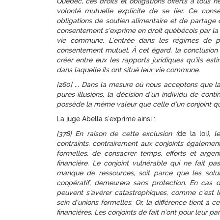
Québec, ces droits et obligations offerts à tous
volonté mutuelle explicite de se lier. Ce con
obligations de soutien alimentaire et de partage 
consentement s’exprime en droit québécois par la 
vie commune. L’entrée dans les régimes de pr
consentement mutuel. À cet égard, la conclusion
créer entre eux les rapports juridiques qu’ils es
dans laquelle ils ont situé leur vie commune.
[260] ... Dans la mesure où nous acceptons que la
pures illusions, la décision d’un individu de cont
possède la même valeur que celle d’un conjoint q
La juge Abella s’exprime ainsi :
[378] En raison de cette exclusion (
de la loi
), 
contraints, contrairement aux conjoints également
formelles, de consacrer temps, efforts et argen
financière. Le conjoint vulnérable qui ne fait 
manque de ressources, soit parce que les soluti
coopératif, demeurera sans protection. En cas d
peuvent s’avérer catastrophiques, comme c’est l
sein d’unions formelles. Or, la différence tient à 
financières. Les conjoints de fait n’ont pour leur pa