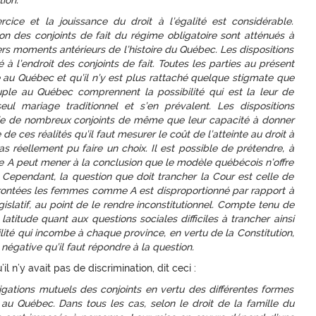
ion.
cice et la jouissance du droit à l’égalité est considérable.
ion des conjoints de fait du régime obligatoire sont atténués à
ers moments antérieurs de l’histoire du Québec. Les dispositions
 l’endroit des conjoints de fait. Toutes les parties au présent
re au Québec et qu’il n’y est plus rattaché quelque stigmate que
ple au Québec comprennent la possibilité qui est la leur de
eul mariage traditionnel et s’en prévalent. Les dispositions
omie de nombreux conjoints de même que leur capacité à donner
 de ces réalités qu’il faut mesurer le coût de l’atteinte au droit à
s réellement pu faire un choix. Il est possible de prétendre, à
e A peut mener à la conclusion que le modèle québécois n’offre
. Cependant, la question que doit trancher la Cour est celle de
rontées les femmes comme A est disproportionné par rapport à
slatif, au point de le rendre inconstitutionnel. Compte tenu de
latitude quant aux questions sociales difficiles à trancher ainsi
lité qui incombe à chaque province, en vertu de la Constitution,
 négative qu’il faut répondre à la question.
il n’y avait pas de discrimination, dit ceci :
bligations mutuels des conjoints en vertu des différentes formes
i au Québec. Dans tous les cas, selon le droit de la famille du