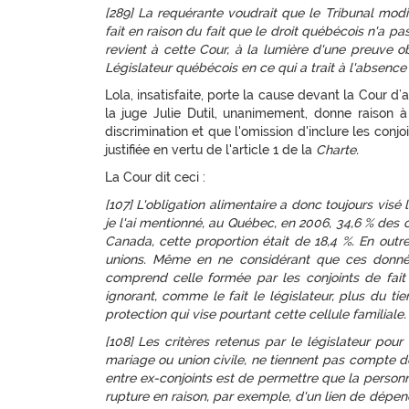
[289] La requérante voudrait que le Tribunal modi
fait en raison du fait que le droit québécois n'a pa
revient à cette Cour, à la lumière d'une preuve obj
Législateur québécois en ce qui a trait à l'absence
Lola, insatisfaite, porte la cause devant la Cour d
la juge Julie Dutil, unanimement, donne raison à
discrimination et que l'omission d'inclure les conjo
justifiée en vertu de l'article 1 de la
Charte.
La Cour dit ceci :
[107] L'obligation alimentaire a donc toujours visé l
je l'ai mentionné, au Québec, en 2006, 34,6 % des c
Canada, cette proportion était de 18,4 %. En out
unions. Même en ne considérant que ces données
comprend celle formée par les conjoints de fait 
ignorant, comme le fait le législateur, plus du 
protection qui vise pourtant cette cellule familiale.
[108] Les critères retenus par le législateur pour 
mariage ou union civile, ne tiennent pas compte de 
entre ex-conjoints est de permettre que la person
rupture en raison, par exemple, d'un lien de dépe