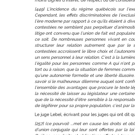
moins dignes d’intérêt, de respect ou de considérat
[449] L’incidence du régime québécois sur l’exer
Cependant, les effets discriminatoires de l’exclus
l’ère moderne par rapport à ce qu’ils étaient à div
contestées ne semblent pas perpétuer d’animosité à
litige ont convenu que l’union de fait est populai
ce soit. De nombreuses personnes vivant en cou
structurer leur relation autrement que par le s
contestées accroissent le libre choix et l’auton
un sens personnel à leur relation. C’est à la lumière
l’égalité pour les personnes comme A qui n’ont pa
tort ou à raison, que la situation de femmes comm
qu’une autonomie formelle et une liberté illusoire
savoir si le malheureux dilemme auquel sont conf
l’ensemble des avantages que procure le texte légi
la nécessité de laisser au législateur une certaine 
que de la nécessité d’être sensible à la responsabi
de légiférer pour sa propre population, c’est par la
Le juge Lebel, écrivant pour les juges qui ont dit qu’
[257] (ce pourvoi) ...met en cause les droits et o
d’union conjugale qui leur sont offertes par la lo