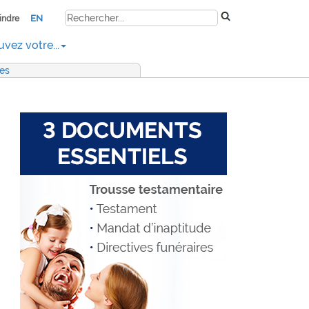
EN
indre
uvez votre...
res