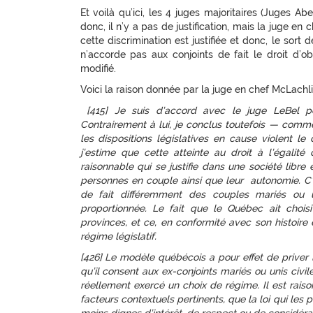
Et voilà qu’ici, les 4 juges majoritaires (Juges
donc, il n’y a pas de justification, mais la juge en 
cette discrimination est justifiée et donc, le sort 
n’accorde pas aux conjoints de fait le droit d’o
modifié.
Voici la raison donnée par la juge en chef McLachli
[415] Je suis d’accord avec le juge LeBel po
Contrairement à lui, je conclus toutefois — com
les dispositions législatives en cause violent le 
j’estime que cette atteinte au droit à l’égalité
raisonnable qui se justifie dans une société libre
personnes en couple ainsi que leur autonomie. C’es
de fait différemment des couples mariés ou un
proportionnée. Le fait que le Québec ait choisi
provinces, et ce, en conformité avec son histoire 
régime législatif.
[426] Le modèle québécois a pour effet de priver 
qu’il consent aux ex-conjoints mariés ou unis civil
réellement exercé un choix de régime. Il est rai
facteurs contextuels pertinents, que la loi qui les 