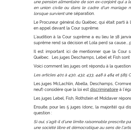
une pension alimentaire de son ex-conjoint qui a le
en union civile ou dans le cadre d'un mariage n
lorsque survient
une séparation.
Le Procureur général du Québec, qui était parti à l
en appel devant la Cour suprême.
L’audition à la Cour suprême a eu lieu le 18 janvie
suprême rend sa décision et Lola perd sa cause....p
Il est important ici de mentionner que la Cour
Québec. Les juges Deschamps, Lebel et Fish sont l
Voici comment les juges ont répondu à la question c
Les articles 401 à 430, 432, 433, 448 à 484 et 585 
Les juges McLachlin, Abella, Deschamps, Cromwell
neuf) considère que la loi est
discriminatoire
à l’éga
Les juges Lebel, Fish, Rothstein et Moldaver répo
Ensuite, pour les 5 juges (donc, la majorité) qui d
question :
Si oui, s’agit-il d’une limite raisonnable prescrite 
une société libre et démocratique au sens de l’artic