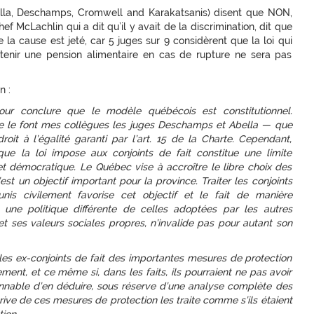
 Abella, Deschamps, Cromwell and Karakatsanis) disent que NON,
chef McLachlin qui a dit qu’il y avait de la discrimination, dit que
de la cause est jeté, car 5 juges sur 9 considèrent que la loi qui
btenir une pension alimentaire en cas de rupture ne sera pas
n :
ur conclure que le modèle québécois est constitutionnel.
me le font mes collègues les juges Deschamps et Abella — que
droit à l’égalité garanti par l’art. 15 de la Charte. Cependant,
 que la loi impose aux conjoints de fait constitue une limite
 et démocratique. Le Québec vise à accroître le libre choix des
t un objectif important pour la province. Traiter les conjoints
is civilement favorise cet objectif et le fait de manière
 une politique différente de celles adoptées par les autres
et ses valeurs sociales propres, n’invalide pas pour autant son
les ex-conjoints de fait des importantes mesures de protection
ement, et ce même si, dans les faits, ils pourraient ne pas avoir
sonnable d’en déduire, sous réserve d’une analyse complète des
prive de ces mesures de protection les traite comme s’ils étaient