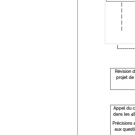
|
|
|
|
|
|________
Révision 
projet de
Appel du cl
dans les 4
Précisions 
aux questi