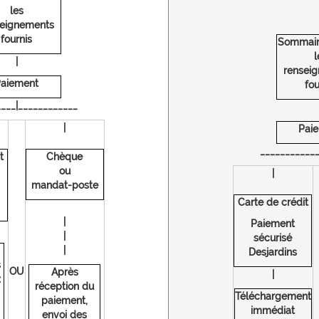
les
seignements
fournis
Sommair
l
|
rensei
aiement
fou
___|____________
|
Pai
____________
t
Chèque
ou
|
mandat-poste
Carte de crédit
|
Paiement
|
sécurisé
|
Desjardins
s
OU
Après
|
z
réception du
Téléchargement
paiement,
immédiat
envoi des