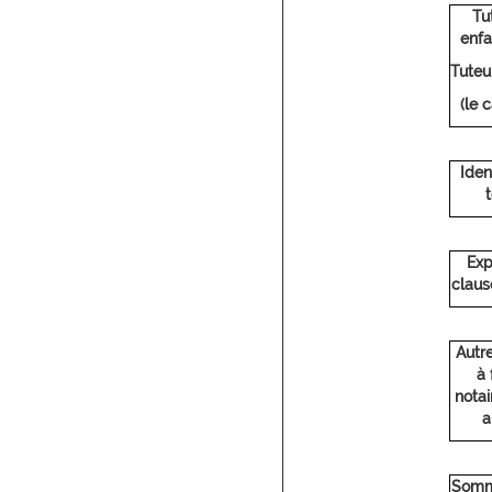
Tu
enfa
Tuteu
(le 
Iden
Exp
claus
Autre
à 
notai
a
Somm