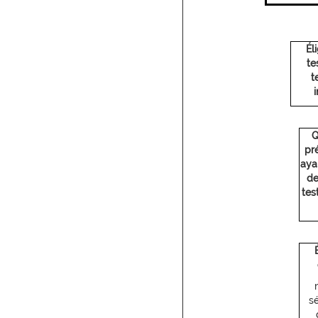
Él
te
t
i
Q
pr
aya
de
tes
s