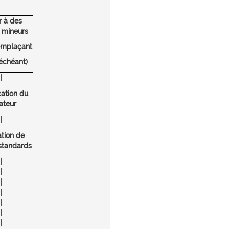
r à des
 mineurs
emplaçant
 échéant)
|
cation du
ateur
|
ation de
standards
|
|
|
|
|
|
|