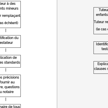
teur à des
nts mineurs
Tuteu
enfants
r remplaçant
Tuteur r
cas échéant)
(le cas
|
tification du
testateur
Identifi
test
|
lication de
es standards
Explic
clauses 
|
s précisions
fournir au
re, questions
u notaire
|
aire de tous