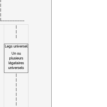
|
|
|
|
_
|______________
|
|
|
Legs universel
Un ou
plusieurs
légataires
universels
|
|
|
|
|
|
|