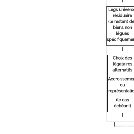
|
Legs univers
résiduaire
(le restant d
biens non
légués
spécifiquemen
|
Choix des
légataires
alternatifs
Accroisseme
ou
représentati
(le cas
échéant)
|
|_________