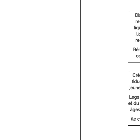
Di
re
liq
l
r
Ré
op
Cré
fid
jeune
Legs
et du
âges
(le 