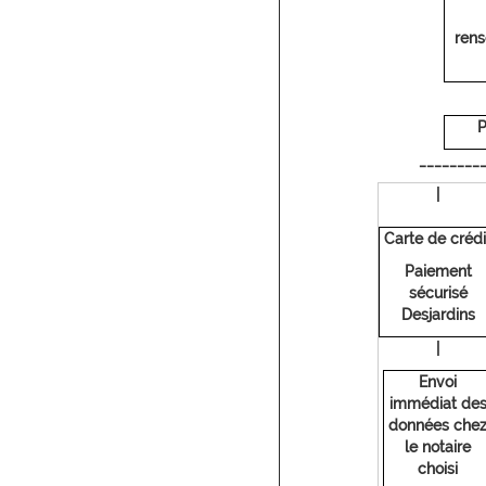
ren
P
_________
|
Carte de crédi
Paiement
sécurisé
Desjardins
|
Envoi
immédiat de
données che
le notaire
choisi