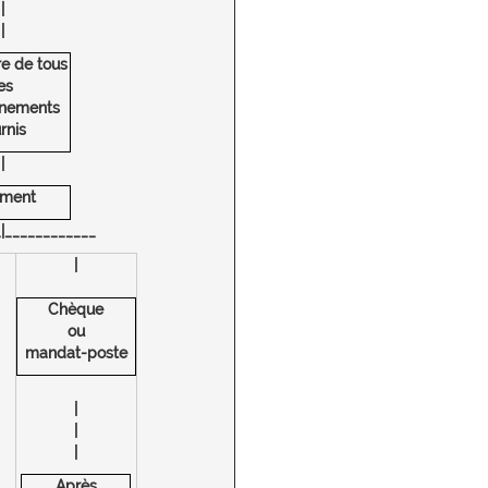
|
|
e de tous
es
gnements
rnis
|
ement
|____________
|
Chèque
ou
mandat-poste
|
|
|
Après