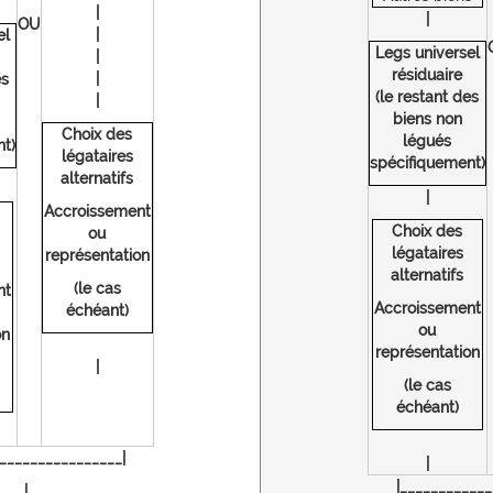
|
|
OU
|
el
Legs universel
|
résiduaire
|
es
(le restant des
|
biens non
Choix des
légués
t)
légataires
spécifiquement)
alternatifs
|
Accroissement
Choix des
ou
légataires
représentation
alternatifs
(le cas
nt
Accroissement
échéant)
ou
on
représentation
|
(le cas
échéant)
________________|
|
|____________
|