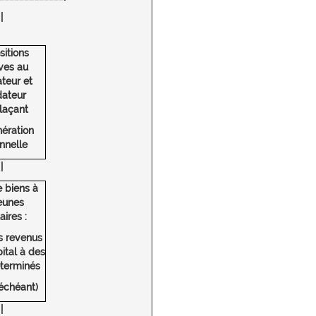
|
sitions
ives au
ateur et
dateur
laçant
ération
nnelle
|
 biens à
eunes
aires :
s revenus
ital à des
terminés
 échéant)
|