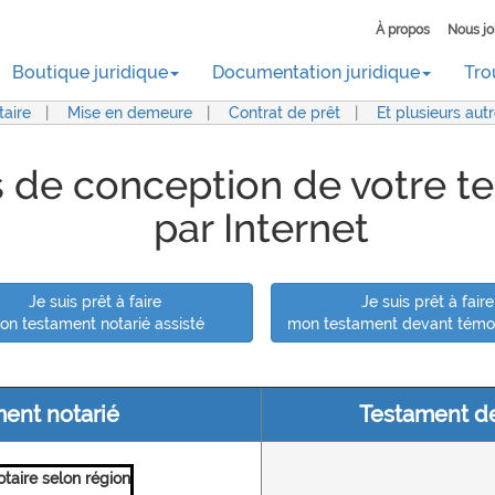
À propos
Nous jo
Boutique juridique
Documentation juridique
Tro
aire
|
Mise en demeure
|
Contrat de prêt
|
Et plusieurs aut
 de conception de votre t
par Internet
Je suis prêt à faire
Je suis prêt à faire
on testament notarié assisté
mon testament devant témoi
ent notarié
Testament d
otaire selon région