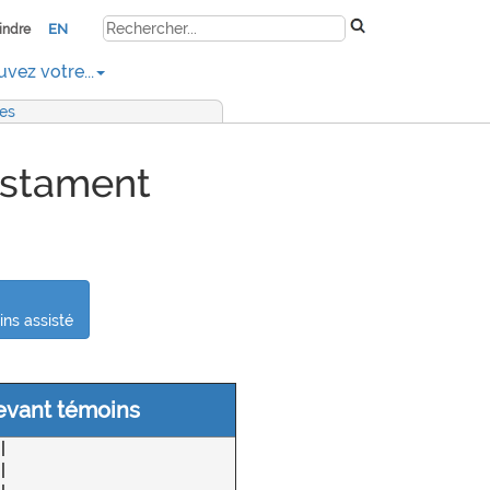
EN
indre
uvez votre...
res
estament
ns assisté
evant témoins
|
|