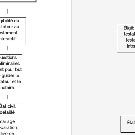
|
igibilité du
stateur au
Éligib
estament
testa
nteractif
test
inte
|
uestions
éliminaires
nt pour but
 guider le
tateur et le
notaire
|
État civil
détaillé
mariage,
État
éparation,
divorce,