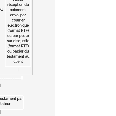
réception du
OU
paiement,
envoi par
courrier
électronique
(format RTF)
ou par poste
sur disquette
(format RTF)
ou papier du
testament au
client
|
____________|
|
testament par
stateur
|