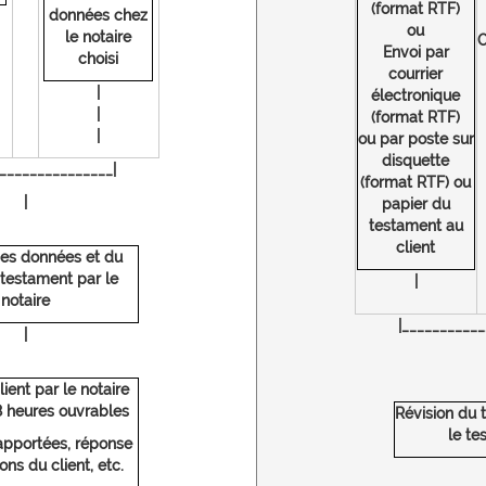
(format RTF)
données chez
ou
le notaire
Envoi par
choisi
courrier
|
électronique
|
(format RTF)
|
ou par poste sur
disquette
_______________|
(format RTF) ou
|
papier du
testament au
client
des données et du
 testament par le
|
notaire
|___________
|
ient par le notaire
8 heures ouvrables
Révision du 
le te
apportées, réponse
ons du client, etc.