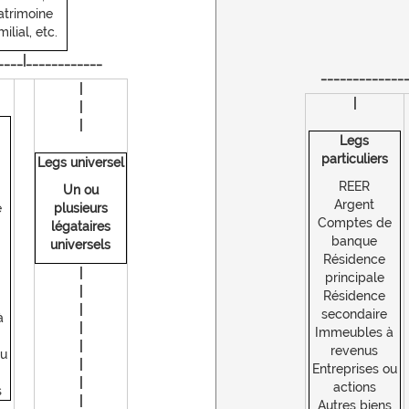
atrimoine
milial, etc.
____|____________
_____________
|
|
|
|
Legs
particuliers
Legs universel
REER
Un ou
Argent
e
plusieurs
Comptes de
légataires
banque
universels
Résidence
|
principale
|
Résidence
|
secondaire
à
|
Immeubles à
|
revenus
ou
|
Entreprises ou
|
actions
s
|
Autres biens