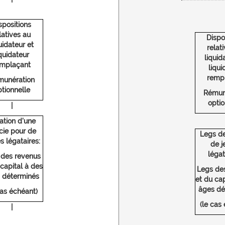
spositions
latives au
Dispo
uidateur et
relat
iquidateur
liquid
emplaçant
liqui
remp
munération
tionnelle
Rémun
optio
|
ation d'une
ucie pour de
Legs de
s légataires:
de j
légat
 des revenus
 capital à des
Legs de
 déterminés
et du cap
âges dé
cas échéant)
(le cas
|