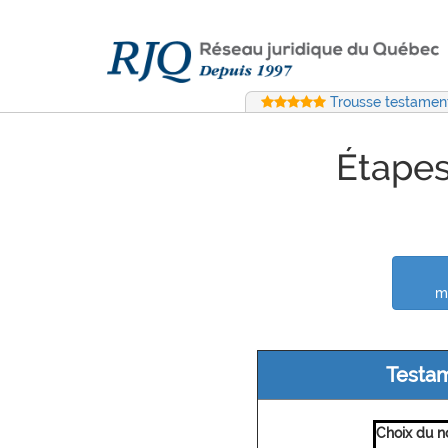
Trousse testament
Étapes
m
Testam
Choix du n