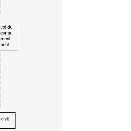
|
|
|
ilité du
teur au
ament
ractif
|
|
|
|
|
|
|
|
|
|
 civil