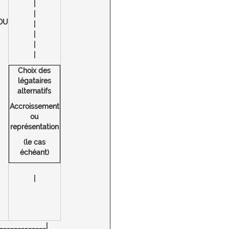
|
|
OU
|
|
|
|
Choix des
légataires
alternatifs
Accroissement
ou
représentation
(le cas
échéant)
|
_____________|