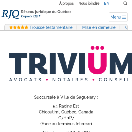
EN
À propos
Nous joindre
Menu
Trousse testamentaire
|
Mise en demeure
|
Con
Succursale à Ville de Saguenay :
54 Racine Est
Chicoutimi, Québec, Canada
G7H 1P7
(Face au terminus Intercar)