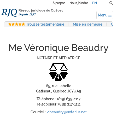
EN
À propos
Nous joindre
Menu
Trousse testamentaire
|
Mise en demeure
|
Con
Me Véronique Beaudry
NOTAIRE ET MÉDIATRICE
65, rue Labelle
Gatineau, Québec J8Y 5A9
Téléphone : (819) 639-1117
Télécopieur :(819) 317-1111
Courriel :
v.beaudry@notarius.net