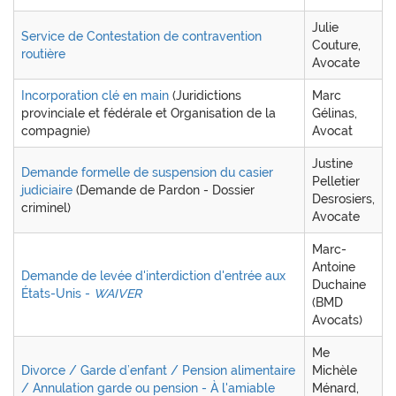
Julie
Service de Contestation de contravention
Couture,
routière
Avocate
Incorporation clé en main
(Juridictions
Marc
provinciale et fédérale et Organisation de la
Gélinas,
compagnie)
Avocat
Justine
Demande formelle de suspension du casier
Pelletier
judiciaire
(Demande de Pardon - Dossier
Desrosiers,
criminel)
Avocate
Marc-
Antoine
Demande de levée d'interdiction d'entrée aux
Duchaine
États-Unis -
WAIVER
(BMD
Avocats)
Me
Divorce / Garde d’enfant / Pension alimentaire
Michèle
/ Annulation garde ou pension - À l'amiable
Ménard,