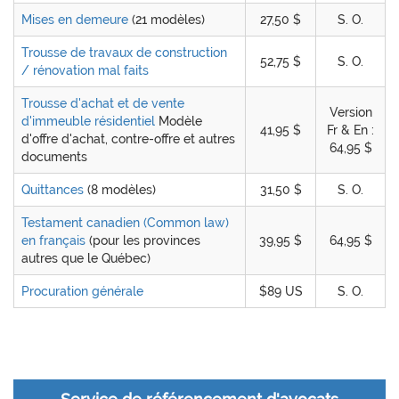
Mises en demeure
(21 modèles)
27,50 $
S. O.
Trousse de travaux de construction
52,75 $
S. O.
/ rénovation mal faits
Trousse d'achat et de vente
Version
d'immeuble résidentiel
Modèle
41,95 $
Fr & En :
d'offre d'achat, contre-offre et autres
64,95 $
documents
Quittances
(8 modèles)
31,50 $
S. O.
Testament canadien (Common law)
en français
(pour les provinces
39,95 $
64,95 $
autres que le Québec)
Procuration générale
$89 US
S. O.