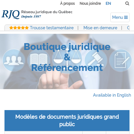
EN
À propos
Nous joindre
Menu
Trousse testamentaire
|
Mise en demeure
|
Con
Boutique juridique
&
Référencement
Available in English
Modèles de documents juridiques grand
public