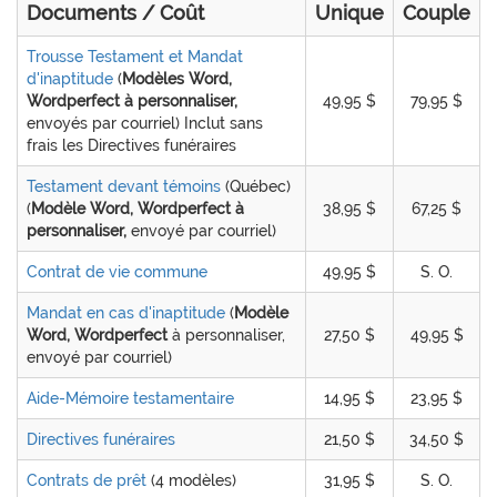
Documents / Coût
Unique
Couple
Trousse Testament et Mandat
d'inaptitude
(
Modèles Word,
Wordperfect à personnaliser,
49,95 $
79,95 $
envoyés par courriel) Inclut sans
frais les Directives funéraires
Testament devant témoins
(Québec)
(
Modèle Word, Wordperfect à
38,95 $
67,25 $
personnaliser,
envoyé par courriel)
Contrat de vie commune
49,95 $
S. O.
Mandat en cas d'inaptitude
(
Modèle
Word, Wordperfect
à personnaliser,
27,50 $
49,95 $
envoyé par courriel)
Aide-Mémoire testamentaire
14,95 $
23,95 $
Directives funéraires
21,50 $
34,50 $
Contrats de prêt
(4 modèles)
31,95 $
S. O.