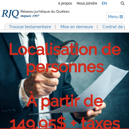
EN
à propos
Nous joindre
Menu
Trousse testamentaire
|
Mise en demeure
|
Contrat de pr
Localisation de
personnes
À partir de
149,95$ + taxes