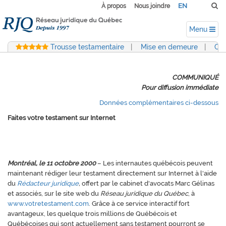
EN
À propos
Nous joindre
Menu
Trousse testamentaire
|
Mise en demeure
|
Con
COMMUNIQUÉ
Pour diffusion immédiate
Données complémentaires ci-dessous
Faites votre testament sur Internet
Montréal, le 11 octobre 2000
– Les internautes québécois peuvent
maintenant rédiger leur testament directement sur Internet à l'aide
du
Rédacteur juridique
,
offert par le cabinet d'avocats Marc Gélinas
et associés, sur le site web du
Réseau juridique du Québec
, à
www.votretestament.com
. Grâce à ce service interactif fort
avantageux, les quelque trois millions de Québécois et
Québécoises qui sont actuellement sans testament pourront se