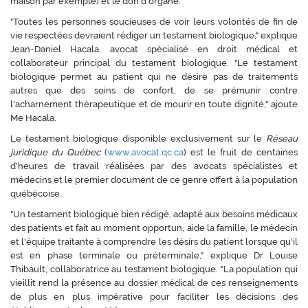
maison par exemple) et le don d'organe.
"Toutes les personnes soucieuses de voir leurs volontés de fin de
vie respectées devraient rédiger un testament biologique," explique
Jean-Daniel Hacala, avocat spécialisé en droit médical et
collaborateur principal du testament biologique. "Le testament
biologique permet au patient qui ne désire pas de traitements
autres que des soins de confort, de se prémunir contre
l'acharnement thérapeutique et de mourir en toute dignité," ajoute
Me Hacala.
Le testament biologique disponible exclusivement sur le
Réseau
juridique du Québec
(
www.avocat.qc.ca
) est le fruit de centaines
d'heures de travail réalisées par des avocats spécialistes et
médecins et le premier document de ce genre offert à la population
québécoise.
"Un testament biologique bien rédigé, adapté aux besoins médicaux
des patients et fait au moment opportun, aide la famille, le médecin
et l'équipe traitante à comprendre les désirs du patient lorsque qu'il
est en phase terminale ou préterminale," explique Dr Louise
Thibault, collaboratrice au testament biologique. "La population qui
vieillit rend la présence au dossier médical de ces renseignements
de plus en plus impérative pour faciliter les décisions des